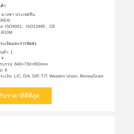
ค้า
ด: ฉางซา ประเทศจีน
HEREXI
บรอง: ISO9001、ISO13485、CE
 LR10M
ำระเงินและการจัดส่ง
้นต่ำ: 1
0￥
ารบรรจุ: 840×730×950mm
บ: 8
ระเงิน: L/C, D/A, D/P, T/T, Western Union, MoneyGram
รับราคาที่ดีที่สุด