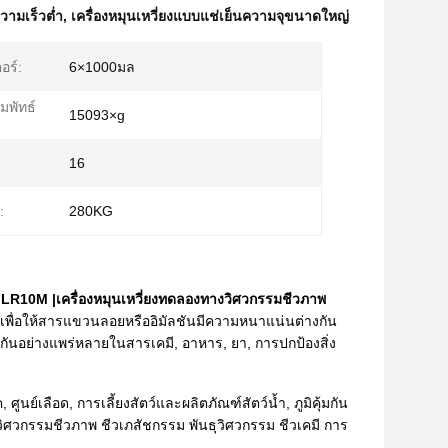
ความเร็วต่ำ
,
เครื่องหมุนเหวี่ยงแบบแช่เย็นความจุขนาดใหญ่
อร์:
6×1000มล
ัมพัทธ์
15093×g
16
:
280KG
วต่ำ LR10M |เครื่องหมุนเหวี่ยงทดลองทางวิศวกรรมชีวภาพ
ัว เพื่อให้สารแขวนลอยหรืออิมัลชันมีความหนาแน่นต่างกัน
กันอย่างแพร่หลายในสารเคมี, อาหาร, ยา, การปกป้องสิ่ง
์เลือด, การเลี้ยงสัตว์และผลิตภัณฑ์สัตว์น้ำ, ภูมิคุ้มกัน
่น วิศวกรรมชีวภาพ ชีวเภสัชกรรม พันธุวิศวกรรม ชีวเคมี การ