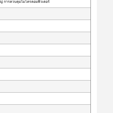
ญ่ การควบคุมไมโครคอมพิวเตอร์