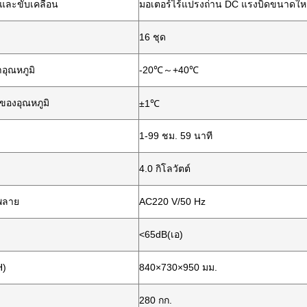
ละขับเคลื่อน
มอเตอร์ไร้แปรงถ่าน DC แรงบิดขนาดให
16 ชุด
าอุณหภูมิ
-20℃～+40℃
ของอุณหภูมิ
±1℃
1-99 ชม. 59 นาที
4.0 กิโลวัตต์
พลาย
AC220 V/50 Hz
<65dB(เอ)
H)
840×730×950 มม.
280 กก.