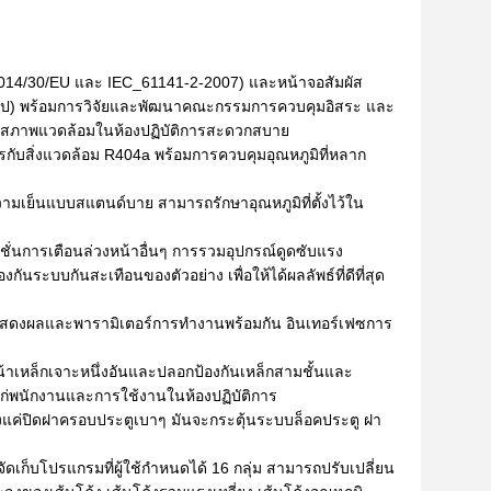
2014/30/EU และ IEC_61141-2-2007) และหน้าจอสัมผัส
รป) พร้อมการวิจัยและพัฒนาคณะกรรมการควบคุมอิสระ และ
ให้สภาพแวดล้อมในห้องปฏิบัติการสะดวกสบาย
รกับสิ่งแวดล้อม R404a พร้อมการควบคุมอุณหภูมิที่หลาก
ทำความเย็นแบบสแตนด์บาย สามารถรักษาอุณหภูมิที่ตั้งไว้ใน
์ชั่นการเตือนล่วงหน้าอื่นๆ การรวมอุปกรณ์ดูดซับแรง
นระบบกันสะเทือนของตัวอย่าง เพื่อให้ได้ผลลัพธ์ที่ดีที่สุด
แสดงผลและพารามิเตอร์การทำงานพร้อมกัน อินเทอร์เฟซการ
นหน้าเหล็กเจาะหนึ่งอันและปลอกป้องกันเหล็กสามชั้นและ
ก่พนักงานและการใช้งานในห้องปฏิบัติการ
ียงแค่ปิดฝาครอบประตูเบาๆ มันจะกระตุ้นระบบล็อคประตู ฝา
ก็บโปรแกรมที่ผู้ใช้กำหนดได้ 16 กลุ่ม สามารถปรับเปลี่ยน