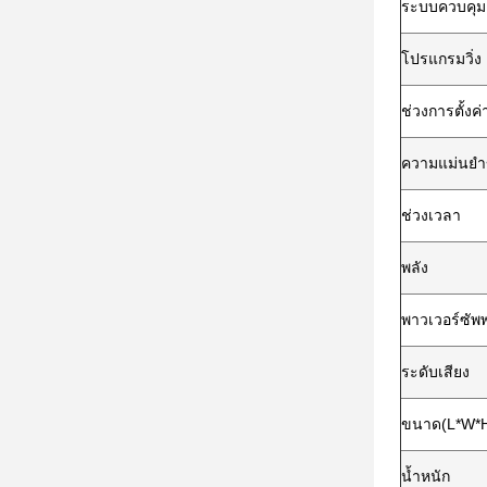
ระบบควบคุมแ
โปรแกรมวิ่ง
ช่วงการตั้งค่
ความแม่นยำ
ช่วงเวลา
พลัง
พาวเวอร์ซัพ
ระดับเสียง
ขนาด(L*W*
น้ำหนัก