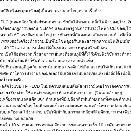
ัติเครื่องหมุนเหวี่ยงตู้เย็นความจุขนาดใหญ่ความเร็วต่ำ:
i PLC (สอดคล้องกับข้อกำหนดความเข้ากันได้ทางแม่เหล็กไฟฟ้าของยุโรป 
ดคล้องกับกฎการป้องกัน NEMA4 และมาตรฐานการรับรองไฟฟ้า CE ของยุโ
ความถี่ AC แรงบิดขนาดใหญ่ การทำงานที่มั่นคงและเสียงรบกวนต่ำ เพื่อ
พรสเซอร์เครื่องทำความเย็นที่ไม่ใช่ฟลูออรีนและสารทำความเย็นที่เป็นมิต
-+40 ℃ และสามารถตั้งค่าได้ในระหว่างการหมุนเหวี่ยงมีก่อน
วามเย็นได้อย่างรวดเร็วสามารถเย็นลงที่อุณหภูมิที่ตั้งไว้;ด้วยฟังก์ชั่นการ
บายได้พร้อมฟังก์ชั่นทำความร้อนและละลายน้ำแข็ง
็วเกิน อุณหภูมิสูงเกิน ความไม่สมดุล แรงดันไฟเกิน แรงดันไฟเกิน และฟังก
ศษ ทำให้การทำงานของมอเตอร์มีเสถียรภาพปลอดภัยและเชื่อถือได้ เพื่อป้องกั
ทอโรเซนตริก
ลสีจริงแบบ TFT-LCD โหมดควบคุมแบบสัมผัส พารามิเตอร์การตั้งค่าการ
ง่าย เรียบง่าย ใช้งานง่ายเมนูการทำงานมีหลายภาษา (จีนและอังกฤษ)
งเหวี่ยงสเตนเลสสตีล 304 ด้านหลังที่มีเปลือกฉีดพ่นด้วยเหล็กทั้งหมด ด้า
าความปลอดภัยอื่นๆ ไม่เพียงแต่แข็งแรงและทนทาน แต่ยังให้ความปลอดภัยแ
บบเครื่องกล ใช้งานง่าย ปรับให้เข้ากับสภาพแวดล้อมที่ไม่ดีทุกประเภท เพ
กล็อคอย่างปลอดภัย
ามเร็ว 10 ระดับและการควบคุมอัตราการชะลอความเร็ว 10 ระดับ สามารถจัดเ