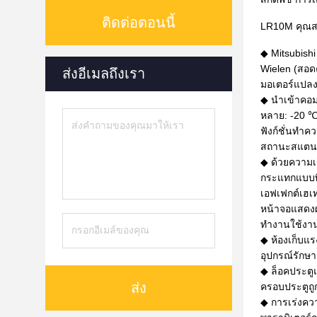
ติดต่อตอนนี้
LR10M คุณสมบ
◆ Mitsubish
Wielen (สอ
ส่งอีเมลถึงเรา
มอเตอร์แปลง
◆ นำเข้าคอมเ
หลาย: -20 ℃
ฟังก์ชั่นทำค
สถานะสแตนด์
◆ ด้วยความเร
กระแทกแบบพิเ
เอฟเฟกต์เฮเ
หน้าจอแสดงผ
ทำงานใช้งาน
◆ ห้องเก็บแร
อุปกรณ์รักษ
◆ ล็อคประตูแ
ส่ง
ครอบประตูถู
◆ การเร่งคว