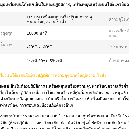
หมุนเหวี่ยงบนโต๊ะแช่เย็นในห้องปฏิบัติการ
,
เครื่องหมุนเหวี่ยงบนโต๊ะแช่เย็น
LR10M เครื่องหมุนเหวี่ยงตู้เย็นความจุ
:
ความจุโรเต
ขนาดใหญ่ความเร็วต่ำ
แรงเหวี่ยงส
วสูงสุด:
10000 นาที
แกน:
มิในการ
-20℃～+40℃
โปรแกรม:
า:
1นาที-99ชม.59นาที
น้ำหนักของ
หวี่ยงบนโต๊ะเย็นในห้องปฏิบัติการความจุขนาดใหญ่ความเร็วต่ำ
หวี่ยงแช่เย็นในห้องปฏิบัติการ |เครื่องหมุนเหวี่ยงความจุขนาดใหญ่ความเร็
หวี่ยงในห้องปฏิบัติการคือการใช้แรงเหวี่ยงหนีศูนย์กลางที่เกิดจากการหมุนห
่างกันของวัสดุแยกออกจากกัน หรือในการวิเคราะห์เครื่องมือแยกจากกันใช้
รทำเหมือง, การสอนและห้องปฏิบัติการอื่นๆ
พร่หลายในการรักษาพยาบาล (เช่นโรงพยาบาล, ศูนย์ควบคุมและป้องกันโรค, ศูนย
รวิจัย (ห้องปฏิบัติการ, มหาวิทยาลัย, สถาบันวิจัย, ศูนย์ R&D);การผลิต (เช
เตรียมเลือด การแปรรูปอาหาร ปิโตรเคมี การแยกไขมันนม) และสาขาอื่นๆ