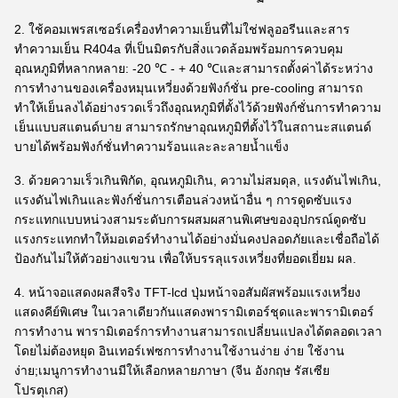
2. ใช้คอมเพรสเซอร์เครื่องทำความเย็นที่ไม่ใช่ฟลูออรีนและสาร
ทำความเย็น R404a ที่เป็นมิตรกับสิ่งแวดล้อมพร้อมการควบคุม
อุณหภูมิที่หลากหลาย: -20 ℃ - + 40 ℃และสามารถตั้งค่าได้ระหว่าง
การทำงานของเครื่องหมุนเหวี่ยงด้วยฟังก์ชั่น pre-cooling สามารถ
ทำให้เย็นลงได้อย่างรวดเร็วถึงอุณหภูมิที่ตั้งไว้ด้วยฟังก์ชั่นการทำความ
เย็นแบบสแตนด์บาย สามารถรักษาอุณหภูมิที่ตั้งไว้ในสถานะสแตนด์
บายได้พร้อมฟังก์ชั่นทำความร้อนและละลายน้ำแข็ง
3. ด้วยความเร็วเกินพิกัด, อุณหภูมิเกิน, ความไม่สมดุล, แรงดันไฟเกิน,
แรงดันไฟเกินและฟังก์ชั่นการเตือนล่วงหน้าอื่น ๆ การดูดซับแรง
กระแทกแบบหน่วงสามระดับการผสมผสานพิเศษของอุปกรณ์ดูดซับ
แรงกระแทกทำให้มอเตอร์ทำงานได้อย่างมั่นคงปลอดภัยและเชื่อถือได้
ป้องกันไม่ให้ตัวอย่างแขวน เพื่อให้บรรลุแรงเหวี่ยงที่ยอดเยี่ยม ผล.
4. หน้าจอแสดงผลสีจริง TFT-lcd ปุ่มหน้าจอสัมผัสพร้อมแรงเหวี่ยง
แสดงคีย์พิเศษ ในเวลาเดียวกันแสดงพารามิเตอร์ชุดและพารามิเตอร์
การทำงาน พารามิเตอร์การทำงานสามารถเปลี่ยนแปลงได้ตลอดเวลา
โดยไม่ต้องหยุด อินเทอร์เฟซการทำงานใช้งานง่าย ง่าย ใช้งาน
ง่าย;เมนูการทำงานมีให้เลือกหลายภาษา (จีน อังกฤษ รัสเซีย
โปรตุเกส)