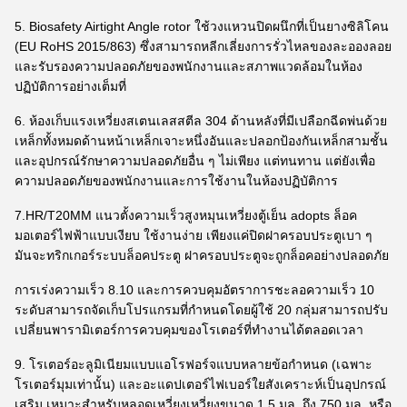
5. Biosafety Airtight Angle rotor ใช้วงแหวนปิดผนึกที่เป็นยางซิลิโคน
(EU RoHS 2015/863) ซึ่งสามารถหลีกเลี่ยงการรั่วไหลของละอองลอย
และรับรองความปลอดภัยของพนักงานและสภาพแวดล้อมในห้อง
ปฏิบัติการอย่างเต็มที่
6. ห้องเก็บแรงเหวี่ยงสเตนเลสสตีล 304 ด้านหลังที่มีเปลือกฉีดพ่นด้วย
เหล็กทั้งหมดด้านหน้าเหล็กเจาะหนึ่งอันและปลอกป้องกันเหล็กสามชั้น
และอุปกรณ์รักษาความปลอดภัยอื่น ๆ ไม่เพียง แต่ทนทาน แต่ยังเพื่อ
ความปลอดภัยของพนักงานและการใช้งานในห้องปฏิบัติการ
7.HR/T20MM แนวตั้งความเร็วสูงหมุนเหวี่ยงตู้เย็น adopts ล็อค
มอเตอร์ไฟฟ้าแบบเงียบ ใช้งานง่าย เพียงแค่ปิดฝาครอบประตูเบา ๆ
มันจะทริกเกอร์ระบบล็อคประตู ฝาครอบประตูจะถูกล็อคอย่างปลอดภัย
การเร่งความเร็ว 8.10 และการควบคุมอัตราการชะลอความเร็ว 10
ระดับสามารถจัดเก็บโปรแกรมที่กำหนดโดยผู้ใช้ 20 กลุ่มสามารถปรับ
เปลี่ยนพารามิเตอร์การควบคุมของโรเตอร์ที่ทำงานได้ตลอดเวลา
9. โรเตอร์อะลูมิเนียมแบบแอโรฟอร์จแบบหลายข้อกำหนด (เฉพาะ
โรเตอร์มุมเท่านั้น) และอะแดปเตอร์ไฟเบอร์ใยสังเคราะห์เป็นอุปกรณ์
เสริม เหมาะสำหรับหลอดเหวี่ยงเหวี่ยงขนาด 1.5 มล. ถึง 750 มล. หรือ