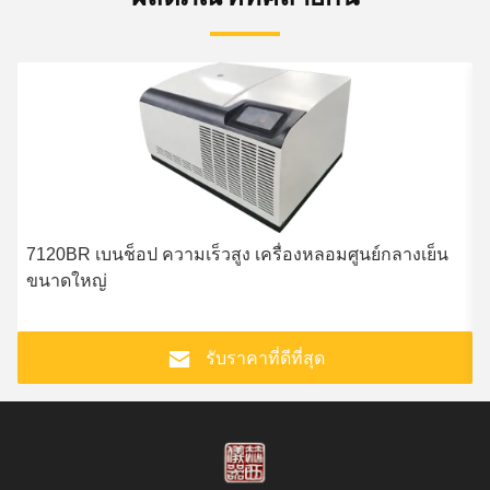
7120BR เบนช็อป ความเร็วสูง เครื่องหลอมศูนย์กลางเย็น
ขนาดใหญ่
ท
รับราคาที่ดีที่สุด