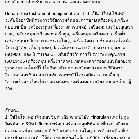
แยกตัวอย่างสำหรับการตกตะกอน และความเข้มข้น
Hunan Hesi Instrument equipment Co., Ltd. เป็น บริษัท ไฮเทค
ระดับมืออาชีพที่รวมการวิจัยการผลิตและการขายเครื่องหมุนเหวี่ยง
แบบแช่เย็น, เครื่องหมุนเหวี่ยงทางการแพทย์, เครื่องหมุนเหวี่ยงสูญญา
กาศ, เครื่องหมุนเหวี่ยงความเร็วสูง, เครื่องหมุนเหวี่ยงความเร็วต่ำ,
เครื่องหมุนเหวี่ยงความจุขนาดใหญ่, เครื่องวัดความชื้นและเครื่องมือ
ห้องปฏิบัติการอื่น ๆ และอุปกรณ์และผ่านการรับรองระบบคุณภาพ
ISO9001 และใบรับรอง CE เช่นเดียวกับการรับรองระบบคุณภาพ
ISO13485 เครื่องหมุนเหวี่ยงราคาสมเหตุสมผลการออกแบบที่สวยงาม
รูปทรงแปลกใหม่ที่ใช้ในวิทยาลัยและมหาวิทยาลัยหน่วยวิจัยทาง
วิทยาศาสตร์ชีวเภสัชภัณฑ์การแพทย์ปิโตรเคมีและสาขาอื่น ๆ
"ความเร็วสูง เงื่อนไขทางเทคนิคของเครื่องหมุนเหวี่ยงแบบแช่เย็น" ผู้
ร่าง
ลักษณะ:
1. ใช้ไมโครคอมพิวเตอร์ชิปตัวเดียวจากบริษัท Yingruian และโมดูล
ไดรฟ์จากบริษัท Infineon พร้อมบอร์ดควบคุมที่พัฒนาขึ้นอย่างอิสระ
และมอเตอร์แปลงความถี่ AC แรงบิดขนาดใหญ่ การทำงานที่เสถียร
และเสียงรบกวนต่ำ ให้สภาพแวดล้อมในห้องปฏิบัติการที่สะดวกสบาย