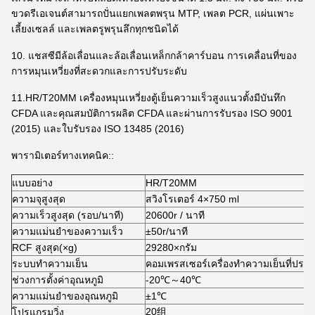
ขวดรีเอเจนต์สามารถปั่นแยกเพลตพรุน MTP, เพลต PCR, แผ่นเพาะ
เลี้ยงเซลล์ และเพลตรูพรุนลึกทุกชนิดได้
10. แชสซีมีล้อเลื่อนและล้อเลื่อนเหล็กกล้าคาร์บอน การเคลื่อนที่ของ
การหมุนเหวี่ยงที่สะดวกและการปรับระดับ
11.HR/T20MM เครื่องหมุนเหวี่ยงตู้เย็นความเร็วสูงแนวตั้งมีบันทึก
CFDA และคุณสมบัติการผลิต CFDA และผ่านการรับรอง ISO 9001
(2015) และใบรับรอง ISO 13485 (2016)
พารามิเตอร์ทางเทคนิค::
แบบอย่าง
HR/T20MM
ความจุสูงสุด
สวิงโรเตอร์ 4×750 ml
ความเร็วสูงสุด (รอบ/นาที)
20600r / นาที
ความแม่นยำของความเร็ว
±50r/นาที
RCF สูงสุด(×g)
29280×กรัม
ระบบทำความเย็น
คอมเพรสเซอร์เครื่องทำความเย็นที่ปรา
ช่วงการตั้งค่าอุณหภูมิ
-20℃～40℃
ความแม่นยำของอุณหภูมิ
±1℃
20组
โปรแกรมวิ่ง