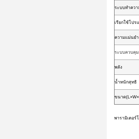
ระบบทำความ
เรียกใช้โปร
ความแม่นยำ
ระบบควบคุมแ
พลัง
น้ำหนักสุทธิ
ขนาด(L×W×
พารามิเตอร์โ