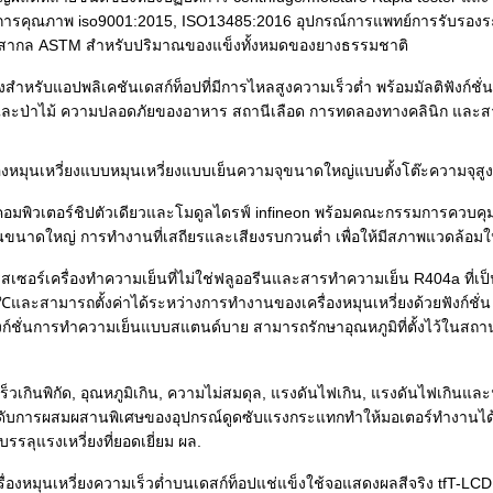
ารคุณภาพ iso9001:2015, ISO13485:2016 อุปกรณ์การแพทย์การรับรองร
ากล ASTM สำหรับปริมาณของแข็งทั้งหมดของยางธรรมชาติ
่งสำหรับแอปพลิเคชันเดสก์ท็อปที่มีการไหลสูงความเร็วต่ำ พร้อมมัลติฟังก์ชั่
ะป่าไม้ ความปลอดภัยของอาหาร สถานีเลือด การทดลองทางคลินิก และส
งหมุนเหวี่ยงแบบหมุนเหวี่ยงแบบเย็นความจุขนาดใหญ่แบบตั้งโต๊ะความจุสูง
คอมพิวเตอร์ชิปตัวเดียวและโมดูลไดรฟ์ infineon พร้อมคณะกรรมการควบ
านขนาดใหญ่ การทำงานที่เสถียรและเสียงรบกวนต่ำ เพื่อให้มีสภาพแวดล้อมใ
สเซอร์เครื่องทำความเย็นที่ไม่ใช่ฟลูออรีนและสารทำความเย็น R404a ที่เป
และสามารถตั้งค่าได้ระหว่างการทำงานของเครื่องหมุนเหวี่ยงด้วยฟังก์ชั่น 
วยฟังก์ชั่นการทำความเย็นแบบสแตนด์บาย สามารถรักษาอุณหภูมิที่ตั้งไว้ใน
ร็วเกินพิกัด, อุณหภูมิเกิน, ความไม่สมดุล, แรงดันไฟเกิน, แรงดันไฟเกินแล
ับการผสมผสานพิเศษของอุปกรณ์ดูดซับแรงกระแทกทำให้มอเตอร์ทำงานได้อย่าง
บรรลุแรงเหวี่ยงที่ยอดเยี่ยม ผล.
่องหมุนเหวี่ยงความเร็วต่ำบนเดสก์ท็อปแช่แข็งใช้จอแสดงผลสีจริง tfT-LCD