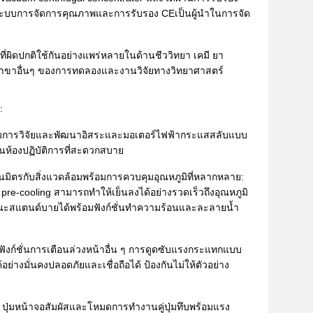
ะบบการจัดการคุณภาพและการรับรอง CEเป็นผู้นำในการจัด
นที่ผิดปกติใช้กันอย่างแพร่หลายในด้านชีววิทยา เคมี ยา
าขาอื่นๆ ของการทดลองและงานวิจัยทางวิทยาศาสตร์
:
คุมการวิจัยและพัฒนาอิสระและมอเตอร์ไฟฟ้ากระแสสลับแบบ
นห้องปฏิบัติการที่สะดวกสบาย
็นมิตรกับสิ่งแวดล้อมพร้อมการควบคุมอุณหภูมิที่หลากหลาย:
pre-cooling สามารถทำให้เย็นลงได้อย่างรวดเร็วถึงอุณหภูมิ
สถานะสแตนด์บายได้พร้อมฟังก์ชั่นทำความร้อนและละลายน้ำ
ะฟังก์ชั่นการเตือนล่วงหน้าอื่น ๆ การดูดซับแรงกระแทกแบบ
มั่นคงปลอดภัยและเชื่อถือได้ ป้องกันไม่ให้ตัวอย่าง
 ปุ่มหน้าจอสัมผัสและโหมดการทำงานคู่ปุ่มทึบพร้อมแรง