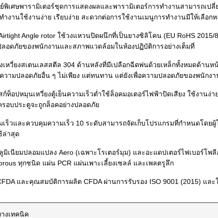
คีย์พิเศษพารามิเตอร์ชุดการแสดงผลและพารามิเตอร์การทำงานสามารถเปลี่
ทำงานใช้งานง่าย เรียบง่าย สะดวกต่อการใช้งานเมนูการทำงานมีให้เลือกหล
 Airtight Angle rotor ใช้วงแหวนปิดผนึกที่เป็นยางซิลิโคน (EU RoHS 201
ลอดภัยของพนักงานและสภาพแวดล้อมในห้องปฏิบัติการอย่างเต็มที่
รงเหวี่ยงสเตนเลสสตีล 304 ด้านหลังที่มีเปลือกฉีดพ่นด้วยเหล็กทั้งหมดด้าน
าความปลอดภัยอื่น ๆ ไม่เพียง แต่ทนทาน แต่ยังเพื่อความปลอดภัยของพนักง
์ท็อปหมุนเหวี่ยงตู้เย็นความเร็วต่ำใช้ล็อคมอเตอร์ไฟฟ้าปิดเสียง ใช้งานง
ครอบประตูจะถูกล็อคอย่างปลอดภัย
ามเร็วและควบคุมความเร็ว 10 ระดับสามารถจัดเก็บโปรแกรมที่กำหนดโดยผู้ใ
้ล่าสุด
ลูมิเนียมปลอมแปลง Aero (เฉพาะโรเตอร์มุม) และอะแดปเตอร์ไฟเบอร์โพลีอะ
rous ทุกชนิด แผ่น PCR แผ่นเพาะเลี้ยงเซลล์ และเพลตรูลึก
ก CFDA และคุณสมบัติการผลิต CFDA ผ่านการรับรอง ISO 9001 (2015) และ
ทางเทคนิค