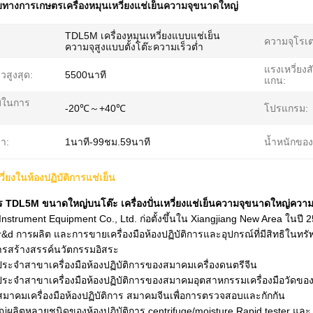
างการเกษตรเครื่องหมุนเหวี่ยงแช่เย็นความจุขนาดใหญ่
TDL5M เครื่องหมุนเหวี่ยงแบบแช่เย็น
:
ความจุโรเต
ความจุสูงแบบตั้งโต๊ะความเร็วต่ำ
แรงเหวี่ยงส
วสูงสุด:
5500นาที
แกน:
มิในการ
-20℃～+40℃
โปรแกรม:
า:
1นาที-99ชม.59นาที
น้ำหนักของ
วี่ยงในห้องปฏิบัติการแช่เย็น
าร TDL5M ขนาดใหญ่บนโต๊ะ เครื่องปั่นเหวี่ยงแช่เย็นความจุขนาดใหญ่ความเ
nstrument Equipment Co., Ltd. ก่อตั้งขึ้นใน Xiangjiang New Area ในปี
r&d การผลิต และการขายเครื่องมือห้องปฏิบัติการและอุปกรณ์ที่มีสิทธิในทร
รสร้างสรรค์นวัตกรรมอิสระ
ประจำสาขาเครื่องมือห้องปฏิบัติการของสมาคมเครื่องดนตรีจีน
ประจำสาขาเครื่องมือห้องปฏิบัติการของสมาคมอุตสาหกรรมเครื่องมือวัดของ
าคมเครื่องมือห้องปฏิบัติการ สมาคมจีนเพื่อการตรวจสอบและกักกัน
ญ่ผลิตหลายชนิดของห้องปฏิบัติการ centrifuge/moisture Rapid tester และ