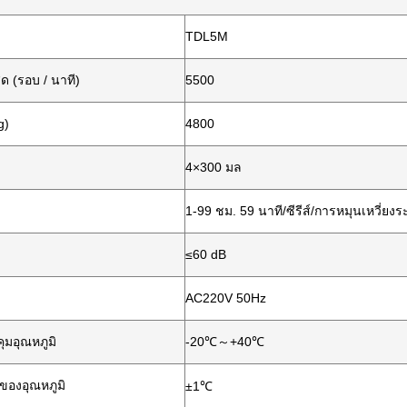
TDL5M
ุด (รอบ / นาที)
5500
g)
4800
4×300 มล
1-99 ชม. 59 นาที/ซีรีส์/การหมุนเหวี่ยงร
≤60 dB
AC220V 50Hz
ุมอุณหภูมิ
-20℃～+40℃
ของอุณหภูมิ
±1℃