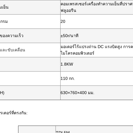
คอมเพรสเซอร์เครื่องทำความเย็นที่ปรา
เย็น
ฟลูออรีน
แกรม
20
ของความเร็ว
±50r/นาที
มอเตอร์ไร้แปรงถ่าน DC แรงบิดสูง การ
ละขับเคลื่อน
ไมโครคอมพิวเตอร์
1.8KW
110 กก.
H)
630×760×400 มม.
รเตอร์ที่ตรงกัน:
TDL5M