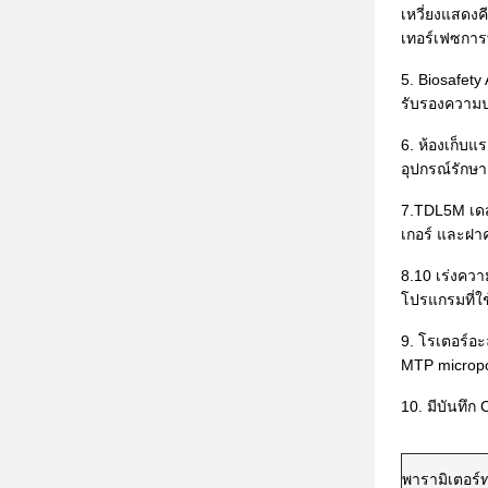
เหวี่ยงแสดง
เทอร์เฟซการ
5. Biosafety
รับรองความป
6. ห้องเก็บแ
อุปกรณ์รักษ
7.TDL5M เดสก
เกอร์ และฝา
8.10 เร่งคว
โปรแกรมที่ใช
9. โรเตอร์อะ
MTP micropo
10. มีบันทึ
พารามิเตอร์