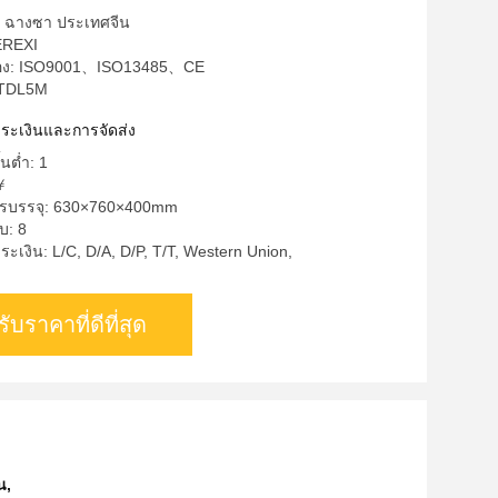
ด: ฉางซา ประเทศจีน
HEREXI
บรอง: ISO9001、ISO13485、CE
 TDL5M
ำระเงินและการจัดส่ง
้นต่ำ: 1
￥
ารบรรจุ: 630×760×400mm
บ: 8
ระเงิน: L/C, D/A, D/P, T/T, Western Union,
รับราคาที่ดีที่สุด
็น
,